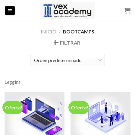
Saltar
al
contenido
INICIO
/
BOOTCAMPS
FILTRAR
Leggins
¡Oferta!
¡Oferta!