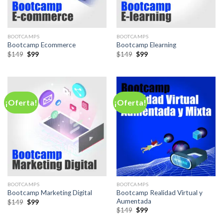
BOOTCAMPS
BOOTCAMPS
Bootcamp Ecommerce
Bootcamp Elearning
El
El
El
El
$
149
$
99
$
149
$
99
precio
precio
precio
precio
original
actual
original
actual
era:
es:
era:
es:
$149.
$99.
$149.
$99.
¡Oferta!
¡Oferta!
BOOTCAMPS
BOOTCAMPS
Bootcamp Realidad Virtual y
Bootcamp Marketing Digital
Aumentada
El
El
$
149
$
99
precio
precio
El
El
$
149
$
99
original
actual
precio
precio
era:
es:
original
actual